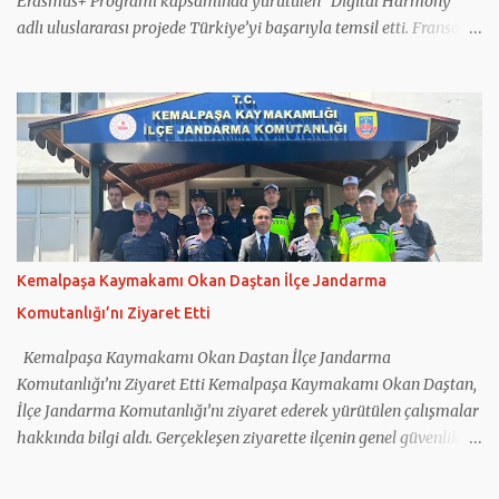
Erasmus+ Programı kapsamında yürütülen “Digital Harmony”
adlı uluslararası projede Türkiye’yi başarıyla temsil etti. Fransa
koordinatörlüğünde gerçekleştirilen projeye Türkiye’nin yanı sıra
Yunanistan, İtalya, Romanya ve Kuzey Makedonya’dan eğitim
kurumları katıldı. Projede gençlerin dijital okuryazarlık
becerilerinin geliştirilmesi, sosyal medyanın bilinçli kullanımı,
dijital güvenlik ve ruh sağlığı konularında farkındalık
oluşturulması hedeflendi. Çalışmalar kapsamında öğretmen ve
öğrencilerin kullanımına yönelik eğitim materyalleri
hazırlanırken, sağlıklı teknoloji kullanımını destekleyen Digital
Harmony App adlı mobil uygulama da geliştirildi. Projenin
Kemalpaşa Kaymakamı Okan Daştan İlçe Jandarma
internet sitesinin hazırlanması ve güncel tutulması görevini
Komutanlığı’nı Ziyaret Etti
üstlenen Kemalpaşa Ferzent Bulum Anadolu Lisesi, proje
sonuçlarını ilçede düzenlenen tanıtım toplantısında paylaştı.
Kemalpaşa Kaymakamı Okan Daştan İlçe Jandarma
Okulun projedeki çalışmaları, ö...
Komutanlığı’nı Ziyaret Etti Kemalpaşa Kaymakamı Okan Daştan,
İlçe Jandarma Komutanlığı’nı ziyaret ederek yürütülen çalışmalar
hakkında bilgi aldı. Gerçekleşen ziyarette ilçenin genel güvenlik
durumu, asayiş hizmetleri ve jandarma tarafından yürütülen
çalışmalar ele alındı. Kemalpaşa İlçe Jandarma Komutanı Binbaşı