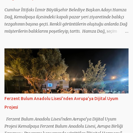
Cumhur İttifakı İzmir Büyükşehir Belediye Başkan Adayı Hamza
Dağ, Kemalpaşa ilçesindeki kapalı pazar yeri ziyaretinde balıkçı
tezgahının başına geçti. Renkli görüntülerin oluştuğu anlarda Dağ
müşterilerin balıklarını poşetleyip, tarttı. Hamza Dağ, seçim
çalışmaları kapsamında Kemalpaşa’daydı. Dağ, ilçede ilk olarak
geçtiğimiz hafta açılışını gerçekleştirdiği seçim koordinasyon
merkezini ziyaret etti. Daha sonra ilçenin işlek caddelerinde esnafı
ziyaret etti. Esnafla sohbet eden Dağ, onların taleplerini dinledi.
Daha sonra kapalı pazar yerini dolaşan Dağ, esnafa hayırlı ve bol
kazançlar diledi. Vatandaşların taleplerini de not alan Dağ,
çocuklarla da fotoğraf çektirdi. Hamza Dağ ve Cumhur İttifakı
Kemalpaşa Belediye Başkan Adayı Galip Atar, pazar yerindeki bir
balıkçıda tezgah başına geçti. Renkli görüntülere sahne olan
Ferzent Bulum Anadolu Lisesi’nden Avrupa’ya Dijital Uyum
anlarda Hamza Dağ ve Galip Atar, müşterilere balık tarttı.
Projesi
Kemalpaşa Ziraat Odası Başkanlığı’nı da ziyaret eden Dağ ve
beraberindekiler buradan sonra Erzurum ...
Ferzent Bulum Anadolu Lisesi’nden Avrupa’ya Dijital Uyum
Projesi Kemalpaşa Ferzent Bulum Anadolu Lisesi, Avrupa Birliği