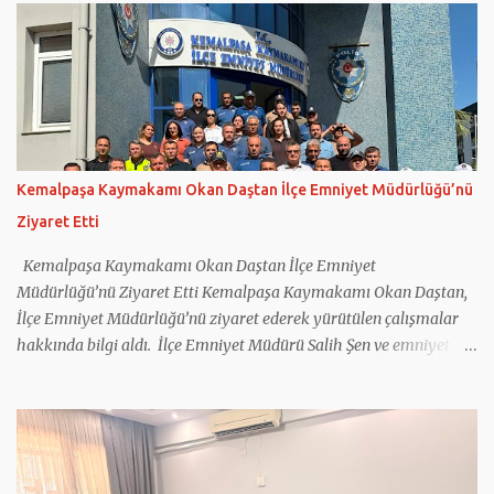
Mehmet Önder Ortoğlu, İlçe Jandarma Komutanlığı’nın
faaliyetleri hakkında Kaymakam Daştan’a bilgi verdi. Jandarma
personeliyle de bir araya gelen Kaymakam Okan Daştan,
vatandaşların huzur ve güvenliği için gece gündüz fedakârca
görev yapan tüm personele teşekkür ederek çalışmalarında
başarılar diledi.
Kemalpaşa Kaymakamı Okan Daştan İlçe Emniyet Müdürlüğü’nü
Ziyaret Etti
Kemalpaşa Kaymakamı Okan Daştan İlçe Emniyet
Müdürlüğü’nü Ziyaret Etti Kemalpaşa Kaymakamı Okan Daştan,
İlçe Emniyet Müdürlüğü’nü ziyaret ederek yürütülen çalışmalar
hakkında bilgi aldı. İlçe Emniyet Müdürü Salih Şen ve emniyet
personeli tarafından karşılanan Daştan, birimleri inceleyip
faaliyetler hakkında bilgi aldı. Ziyarette emniyet personelleri ile
tek tek tanışan Daştan, polis ekiplerinin çalışma şartlarını yerinde
inceledi. İlçede asayiş, trafik güvenliği, olaylara müdahale
kapasitesi ve yürütülen projelere ilişkin Müdür Şen’den detaylı