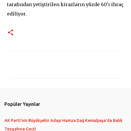
tarafından yetiştirilen kirazların yüzde 60'ı ihraç
ediliyor.
Y
o
r
u
m
l
Popüler Yayınlar
a
r
AK Parti'nin Büyükşehir Adayı Hamza Dağ Kemalpaşa'da Balık
Tezgahına Geçti