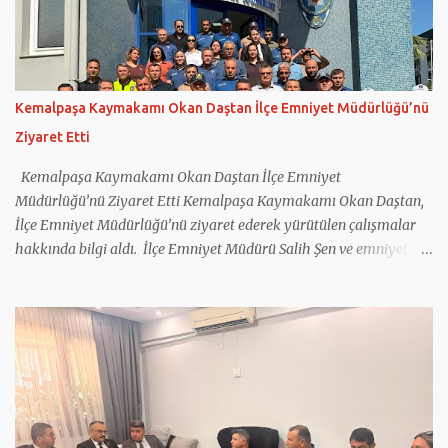
Daha sonra kapalı pazar yerini dolaşan Dağ, esnafa hayırlı ve bol
kazançlar diledi. Vatandaşların taleplerini de not alan Dağ,
çocuklarla da fotoğraf çektirdi. Hamza Dağ ve Cumhur İttifakı
Kemalpaşa Belediye Başkan Adayı Galip Atar, pazar yerindeki bir
balıkçıda tezgah başına geçti. Renkli görüntülere sahne olan
Kemalpaşa Kaymakamı Okan Daştan İlçe Emniyet Müdürlüğü’nü
anlarda Hamza Dağ ve Galip Atar, müşterilere balık tarttı.
Ziyaret Etti
Kemalpaşa Ziraat Odası Başkanlığı’nı da ziyaret eden Dağ ve
beraberindekiler buradan sonra Erzurum ...
Kemalpaşa Kaymakamı Okan Daştan İlçe Emniyet
Müdürlüğü’nü Ziyaret Etti Kemalpaşa Kaymakamı Okan Daştan,
İlçe Emniyet Müdürlüğü’nü ziyaret ederek yürütülen çalışmalar
hakkında bilgi aldı. İlçe Emniyet Müdürü Salih Şen ve emniyet
personeli tarafından karşılanan Daştan, birimleri inceleyip
faaliyetler hakkında bilgi aldı. Ziyarette emniyet personelleri ile
tek tek tanışan Daştan, polis ekiplerinin çalışma şartlarını yerinde
inceledi. İlçede asayiş, trafik güvenliği, olaylara müdahale
kapasitesi ve yürütülen projelere ilişkin Müdür Şen’den detaylı
bilgi alan Daştan, emniyet personeline özverili çalışmalarından
dolayı teşekkür etti. Kemalpaşa’nın huzur ve güven ortamının
korunmasında emniyet teşkilatının büyük bir rol üstlendiğini