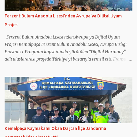
Ferzent Bulum Anadolu Lisesi’nden Avrupa’ya Dijital Uyum
Projesi
Ferzent Bulum Anadolu Lisesi’nden Avrupa’ya Dijital Uyum
Projesi Kemalpaşa Ferzent Bulum Anadolu Lisesi, Avrupa Birliği
Erasmus+ Programı kapsamında yürütülen “Digital Harmony”
adlı uluslararası projede Türkiye’yi başarıyla temsil etti. Fransa
koordinatörlüğünde gerçekleştirilen projeye Türkiye’nin yanı sıra
Yunanistan, İtalya, Romanya ve Kuzey Makedonya’dan eğitim
kurumları katıldı. Projede gençlerin dijital okuryazarlık
becerilerinin geliştirilmesi, sosyal medyanın bilinçli kullanımı,
dijital güvenlik ve ruh sağlığı konularında farkındalık
oluşturulması hedeflendi. Çalışmalar kapsamında öğretmen ve
öğrencilerin kullanımına yönelik eğitim materyalleri
hazırlanırken, sağlıklı teknoloji kullanımını destekleyen Digital
Harmony App adlı mobil uygulama da geliştirildi. Projenin
Kemalpaşa Kaymakamı Okan Daştan İlçe Jandarma
internet sitesinin hazırlanması ve güncel tutulması görevini