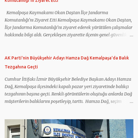
Komutanlığı’nı Ziyaret Etti
üstlenen Kemalpaşa Ferzent Bulum Anadolu Lisesi, proje
sonuçlarını ilçede düzenlenen tanıtım toplantısında paylaştı.
Kemalpaşa Kaymakamı Okan Daştan İlçe Jandarma
Okulun projedeki çalışmaları, ö...
Komutanlığı’nı Ziyaret Etti Kemalpaşa Kaymakamı Okan Daştan,
İlçe Jandarma Komutanlığı’nı ziyaret ederek yürütülen çalışmalar
hakkında bilgi aldı. Gerçekleşen ziyarette ilçenin genel güvenlik
durumu, asayiş hizmetleri ve jandarma tarafından yürütülen
çalışmalar ele alındı. Kemalpaşa İlçe Jandarma Komutanı Binbaşı
Mehmet Önder Ortoğlu, İlçe Jandarma Komutanlığı’nın
AK Parti'nin Büyükşehir Adayı Hamza Dağ Kemalpaşa'da Balık
faaliyetleri hakkında Kaymakam Daştan’a bilgi verdi. Jandarma
Tezgahına Geçti
personeliyle de bir araya gelen Kaymakam Okan Daştan,
vatandaşların huzur ve güvenliği için gece gündüz fedakârca
Cumhur İttifakı İzmir Büyükşehir Belediye Başkan Adayı Hamza
görev yapan tüm personele teşekkür ederek çalışmalarında
Dağ, Kemalpaşa ilçesindeki kapalı pazar yeri ziyaretinde balıkçı
başarılar diledi.
tezgahının başına geçti. Renkli görüntülerin oluştuğu anlarda Dağ
müşterilerin balıklarını poşetleyip, tarttı. Hamza Dağ, seçim
çalışmaları kapsamında Kemalpaşa’daydı. Dağ, ilçede ilk olarak
geçtiğimiz hafta açılışını gerçekleştirdiği seçim koordinasyon
merkezini ziyaret etti. Daha sonra ilçenin işlek caddelerinde esnafı
ziyaret etti. Esnafla sohbet eden Dağ, onların taleplerini dinledi.