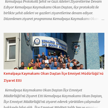
Kemalpaşa Protokolü Şehit ve Gazi Aileleri Ziyaretlerine Devam
Ediyor Kemalpaşa Kaymakamı Okan Daştan, ilçe protokolü ile
birlikte şehit aileleri ve gazileri ziyaretlerine devam ediyor.
Düzenlenen ziyaret programına Kemalpaşa Kaymakamı Okan
Daştan'ın yanı sıra Cumhuriyet Başsavcısı Bahadır Bilen, İlçe
Jandarma Komutanı Mehmet Önder Ortoğlu, İlçe Emniyet Amiri
İlhan Tatar, İlçe Müftüsü Nurullah Birlik ile Sosyal Yardımlaşma
ve Dayanışma Vakfı Müdürü Kadriye Baş katıldı. Kaymakam
Daştan ve beraberindeki heyet; 2019 yılında Hakkâri Çukurca'da
Pençe-2 Harekâtı kapsamında yaralanan kahraman gazimiz
Yakup Küçük ile 16 Haziran 2024 tarihinde Bayındır'da çıkan
yangına müdahale ettikten sonra görev yerine dönerken arazöz
ile geçirdiği kazada şehit olan Ulucak Orman İşletme Şefliği
Kemalpaşa Kaymakamı Okan Daştan İlçe Emniyet Müdürlüğü’nü
personeli Serkan Topkaya'nın ailesini ziyaret etti. Her fırsatta
Ziyaret Etti
şehit aileleri ve gazilerin yanlarında olduklarını ifade eden
Kaymakam Daştan, şehit ailelerinin Türk milletine bırakılmış en
Kemalpaşa Kaymakamı Okan Daştan İlçe Emniyet
değerli ...
Müdürlüğü’nü Ziyaret Etti Kemalpaşa Kaymakamı Okan Daştan,
İlçe Emniyet Müdürlüğü’nü ziyaret ederek yürütülen çalışmalar
hakkında bilgi aldı. İlçe Emniyet Müdürü Salih Şen ve emniyet