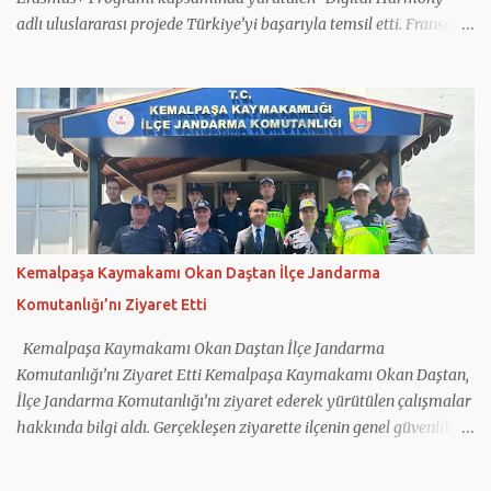
adlı uluslararası projede Türkiye’yi başarıyla temsil etti. Fransa
koordinatörlüğünde gerçekleştirilen projeye Türkiye’nin yanı sıra
Yunanistan, İtalya, Romanya ve Kuzey Makedonya’dan eğitim
kurumları katıldı. Projede gençlerin dijital okuryazarlık
becerilerinin geliştirilmesi, sosyal medyanın bilinçli kullanımı,
dijital güvenlik ve ruh sağlığı konularında farkındalık
oluşturulması hedeflendi. Çalışmalar kapsamında öğretmen ve
öğrencilerin kullanımına yönelik eğitim materyalleri
hazırlanırken, sağlıklı teknoloji kullanımını destekleyen Digital
Harmony App adlı mobil uygulama da geliştirildi. Projenin
Kemalpaşa Kaymakamı Okan Daştan İlçe Jandarma
internet sitesinin hazırlanması ve güncel tutulması görevini
Komutanlığı’nı Ziyaret Etti
üstlenen Kemalpaşa Ferzent Bulum Anadolu Lisesi, proje
sonuçlarını ilçede düzenlenen tanıtım toplantısında paylaştı.
Kemalpaşa Kaymakamı Okan Daştan İlçe Jandarma
Okulun projedeki çalışmaları, ö...
Komutanlığı’nı Ziyaret Etti Kemalpaşa Kaymakamı Okan Daştan,
İlçe Jandarma Komutanlığı’nı ziyaret ederek yürütülen çalışmalar
hakkında bilgi aldı. Gerçekleşen ziyarette ilçenin genel güvenlik
durumu, asayiş hizmetleri ve jandarma tarafından yürütülen
çalışmalar ele alındı. Kemalpaşa İlçe Jandarma Komutanı Binbaşı