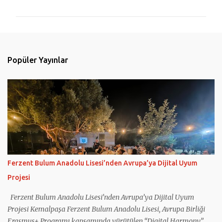
r
u
m
l
Popüler Yayınlar
a
r
Ferzent Bulum Anadolu Lisesi’nden Avrupa’ya Dijital Uyum
Projesi
Ferzent Bulum Anadolu Lisesi’nden Avrupa’ya Dijital Uyum
Projesi Kemalpaşa Ferzent Bulum Anadolu Lisesi, Avrupa Birliği
Erasmus+ Programı kapsamında yürütülen “Digital Harmony”