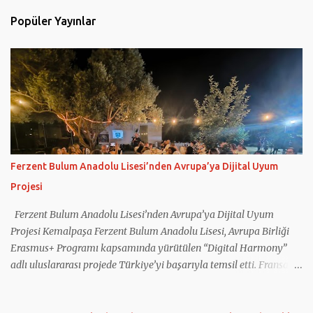
l
Popüler Yayınlar
a
r
Ferzent Bulum Anadolu Lisesi’nden Avrupa’ya Dijital Uyum
Projesi
Ferzent Bulum Anadolu Lisesi’nden Avrupa’ya Dijital Uyum
Projesi Kemalpaşa Ferzent Bulum Anadolu Lisesi, Avrupa Birliği
Erasmus+ Programı kapsamında yürütülen “Digital Harmony”
adlı uluslararası projede Türkiye’yi başarıyla temsil etti. Fransa
koordinatörlüğünde gerçekleştirilen projeye Türkiye’nin yanı sıra
Yunanistan, İtalya, Romanya ve Kuzey Makedonya’dan eğitim