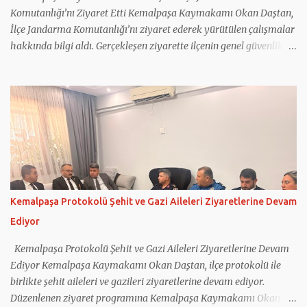
Komutanlığı’nı Ziyaret Etti Kemalpaşa Kaymakamı Okan Daştan,
İlçe Jandarma Komutanlığı’nı ziyaret ederek yürütülen çalışmalar
hakkında bilgi aldı. Gerçekleşen ziyarette ilçenin genel güvenlik
durumu, asayiş hizmetleri ve jandarma tarafından yürütülen
çalışmalar ele alındı. Kemalpaşa İlçe Jandarma Komutanı Binbaşı
Mehmet Önder Ortoğlu, İlçe Jandarma Komutanlığı’nın
faaliyetleri hakkında Kaymakam Daştan’a bilgi verdi. Jandarma
personeliyle de bir araya gelen Kaymakam Okan Daştan,
vatandaşların huzur ve güvenliği için gece gündüz fedakârca
görev yapan tüm personele teşekkür ederek çalışmalarında
başarılar diledi.
Kemalpaşa Protokolü Şehit ve Gazi Aileleri Ziyaretlerine Devam
Ediyor
Kemalpaşa Protokolü Şehit ve Gazi Aileleri Ziyaretlerine Devam
Ediyor Kemalpaşa Kaymakamı Okan Daştan, ilçe protokolü ile
birlikte şehit aileleri ve gazileri ziyaretlerine devam ediyor.
Düzenlenen ziyaret programına Kemalpaşa Kaymakamı Okan