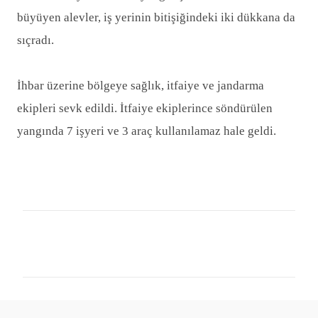
büyüyen alevler, iş yerinin bitişiğindeki iki dükkana da
sıçradı.
İhbar üzerine bölgeye sağlık, itfaiye ve jandarma
ekipleri sevk edildi. İtfaiye ekiplerince söndürülen
yangında 7 işyeri ve 3 araç kullanılamaz hale geldi.
Y
o
r
u
m