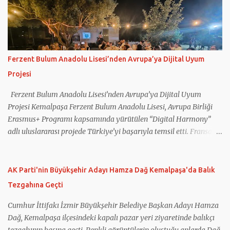
Ferzent Bulum Anadolu Lisesi’nden Avrupa’ya Dijital Uyum
Projesi
Ferzent Bulum Anadolu Lisesi’nden Avrupa’ya Dijital Uyum
Projesi Kemalpaşa Ferzent Bulum Anadolu Lisesi, Avrupa Birliği
Erasmus+ Programı kapsamında yürütülen “Digital Harmony”
adlı uluslararası projede Türkiye’yi başarıyla temsil etti. Fransa
koordinatörlüğünde gerçekleştirilen projeye Türkiye’nin yanı sıra
Yunanistan, İtalya, Romanya ve Kuzey Makedonya’dan eğitim
kurumları katıldı. Projede gençlerin dijital okuryazarlık
AK Parti'nin Büyükşehir Adayı Hamza Dağ Kemalpaşa'da Balık
becerilerinin geliştirilmesi, sosyal medyanın bilinçli kullanımı,
Tezgahına Geçti
dijital güvenlik ve ruh sağlığı konularında farkındalık
oluşturulması hedeflendi. Çalışmalar kapsamında öğretmen ve
Cumhur İttifakı İzmir Büyükşehir Belediye Başkan Adayı Hamza
öğrencilerin kullanımına yönelik eğitim materyalleri
Dağ, Kemalpaşa ilçesindeki kapalı pazar yeri ziyaretinde balıkçı