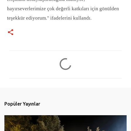
hayırseverlerimize çok değerli katkıları için gönülden
teşekkür ediyorum." ifadelerini kullandı.
Y
o
r
u
m
l
Popüler Yayınlar
a
r