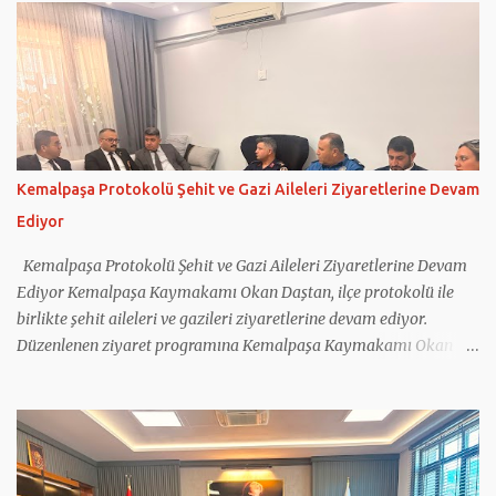
Mehmet Önder Ortoğlu, İlçe Jandarma Komutanlığı’nın
faaliyetleri hakkında Kaymakam Daştan’a bilgi verdi. Jandarma
personeliyle de bir araya gelen Kaymakam Okan Daştan,
vatandaşların huzur ve güvenliği için gece gündüz fedakârca
görev yapan tüm personele teşekkür ederek çalışmalarında
başarılar diledi.
Kemalpaşa Protokolü Şehit ve Gazi Aileleri Ziyaretlerine Devam
Ediyor
Kemalpaşa Protokolü Şehit ve Gazi Aileleri Ziyaretlerine Devam
Ediyor Kemalpaşa Kaymakamı Okan Daştan, ilçe protokolü ile
birlikte şehit aileleri ve gazileri ziyaretlerine devam ediyor.
Düzenlenen ziyaret programına Kemalpaşa Kaymakamı Okan
Daştan'ın yanı sıra Cumhuriyet Başsavcısı Bahadır Bilen, İlçe
Jandarma Komutanı Mehmet Önder Ortoğlu, İlçe Emniyet Amiri
İlhan Tatar, İlçe Müftüsü Nurullah Birlik ile Sosyal Yardımlaşma
ve Dayanışma Vakfı Müdürü Kadriye Baş katıldı. Kaymakam
Daştan ve beraberindeki heyet; 2019 yılında Hakkâri Çukurca'da