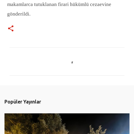
makamlarca tutuklanan firari hükümlü cezaevine
gönderildi.
Y
o
r
u
m
l
Popüler Yayınlar
a
r