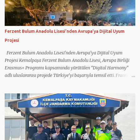
Ferzent Bulum Anadolu Lisesi’nden Avrupa’ya Dijital Uyum
Projesi
Ferzent Bulum Anadolu Lisesi’nden Avrupa’ya Dijital Uyum
Projesi Kemalpaşa Ferzent Bulum Anadolu Lisesi, Avrupa Birliği
Erasmus+ Programı kapsamında yürütülen “Digital Harmony”
adlı uluslararası projede Türkiye’yi başarıyla temsil etti. Fransa
koordinatörlüğünde gerçekleştirilen projeye Türkiye’nin yanı sıra
Yunanistan, İtalya, Romanya ve Kuzey Makedonya’dan eğitim
kurumları katıldı. Projede gençlerin dijital okuryazarlık
becerilerinin geliştirilmesi, sosyal medyanın bilinçli kullanımı,
dijital güvenlik ve ruh sağlığı konularında farkındalık
oluşturulması hedeflendi. Çalışmalar kapsamında öğretmen ve
öğrencilerin kullanımına yönelik eğitim materyalleri
hazırlanırken, sağlıklı teknoloji kullanımını destekleyen Digital