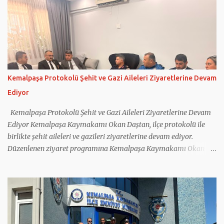
merkezini ziyaret etti. Daha sonra ilçenin işlek caddelerinde esnafı
ziyaret etti. Esnafla sohbet eden Dağ, onların taleplerini dinledi.
Daha sonra kapalı pazar yerini dolaşan Dağ, esnafa hayırlı ve bol
kazançlar diledi. Vatandaşların taleplerini de not alan Dağ,
çocuklarla da fotoğraf çektirdi. Hamza Dağ ve Cumhur İttifakı
Kemalpaşa Belediye Başkan Adayı Galip Atar, pazar yerindeki bir
balıkçıda tezgah başına geçti. Renkli görüntülere sahne olan
Kemalpaşa Protokolü Şehit ve Gazi Aileleri Ziyaretlerine Devam
anlarda Hamza Dağ ve Galip Atar, müşterilere balık tarttı.
Ediyor
Kemalpaşa Ziraat Odası Başkanlığı’nı da ziyaret eden Dağ ve
beraberindekiler buradan sonra Erzurum ...
Kemalpaşa Protokolü Şehit ve Gazi Aileleri Ziyaretlerine Devam
Ediyor Kemalpaşa Kaymakamı Okan Daştan, ilçe protokolü ile
birlikte şehit aileleri ve gazileri ziyaretlerine devam ediyor.
Düzenlenen ziyaret programına Kemalpaşa Kaymakamı Okan
Daştan'ın yanı sıra Cumhuriyet Başsavcısı Bahadır Bilen, İlçe
Jandarma Komutanı Mehmet Önder Ortoğlu, İlçe Emniyet Amiri
İlhan Tatar, İlçe Müftüsü Nurullah Birlik ile Sosyal Yardımlaşma
ve Dayanışma Vakfı Müdürü Kadriye Baş katıldı. Kaymakam
Daştan ve beraberindeki heyet; 2019 yılında Hakkâri Çukurca'da
Pençe-2 Harekâtı kapsamında yaralanan kahraman gazimiz