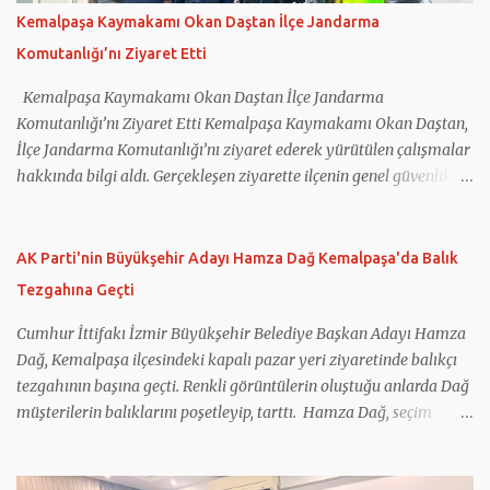
Harmony App adlı mobil uygulama da geliştirildi. Projenin
Kemalpaşa Kaymakamı Okan Daştan İlçe Jandarma
internet sitesinin hazırlanması ve güncel tutulması görevini
Komutanlığı’nı Ziyaret Etti
üstlenen Kemalpaşa Ferzent Bulum Anadolu Lisesi, proje
sonuçlarını ilçede düzenlenen tanıtım toplantısında paylaştı.
Kemalpaşa Kaymakamı Okan Daştan İlçe Jandarma
Okulun projedeki çalışmaları, ö...
Komutanlığı’nı Ziyaret Etti Kemalpaşa Kaymakamı Okan Daştan,
İlçe Jandarma Komutanlığı’nı ziyaret ederek yürütülen çalışmalar
hakkında bilgi aldı. Gerçekleşen ziyarette ilçenin genel güvenlik
durumu, asayiş hizmetleri ve jandarma tarafından yürütülen
çalışmalar ele alındı. Kemalpaşa İlçe Jandarma Komutanı Binbaşı
Mehmet Önder Ortoğlu, İlçe Jandarma Komutanlığı’nın
AK Parti'nin Büyükşehir Adayı Hamza Dağ Kemalpaşa'da Balık
faaliyetleri hakkında Kaymakam Daştan’a bilgi verdi. Jandarma
Tezgahına Geçti
personeliyle de bir araya gelen Kaymakam Okan Daştan,
vatandaşların huzur ve güvenliği için gece gündüz fedakârca
Cumhur İttifakı İzmir Büyükşehir Belediye Başkan Adayı Hamza
görev yapan tüm personele teşekkür ederek çalışmalarında
Dağ, Kemalpaşa ilçesindeki kapalı pazar yeri ziyaretinde balıkçı
başarılar diledi.
tezgahının başına geçti. Renkli görüntülerin oluştuğu anlarda Dağ
müşterilerin balıklarını poşetleyip, tarttı. Hamza Dağ, seçim
çalışmaları kapsamında Kemalpaşa’daydı. Dağ, ilçede ilk olarak
geçtiğimiz hafta açılışını gerçekleştirdiği seçim koordinasyon