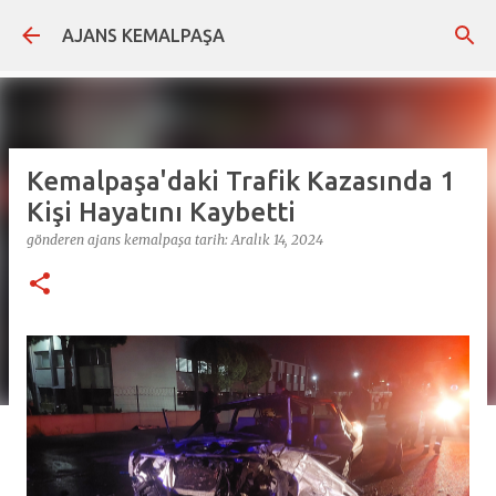
Ana içeriğe atla
AJANS KEMALPAŞA
Kemalpaşa'daki Trafik Kazasında 1
Kişi Hayatını Kaybetti
gönderen
ajans kemalpaşa
tarih:
Aralık 14, 2024