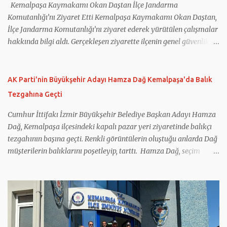
sonuçlarını ilçede düzenlenen tanıtım toplantısında paylaştı.
Kemalpaşa Kaymakamı Okan Daştan İlçe Jandarma
Okulun projedeki çalışmaları, ö...
Komutanlığı’nı Ziyaret Etti Kemalpaşa Kaymakamı Okan Daştan,
İlçe Jandarma Komutanlığı’nı ziyaret ederek yürütülen çalışmalar
hakkında bilgi aldı. Gerçekleşen ziyarette ilçenin genel güvenlik
durumu, asayiş hizmetleri ve jandarma tarafından yürütülen
çalışmalar ele alındı. Kemalpaşa İlçe Jandarma Komutanı Binbaşı
Mehmet Önder Ortoğlu, İlçe Jandarma Komutanlığı’nın
AK Parti'nin Büyükşehir Adayı Hamza Dağ Kemalpaşa'da Balık
faaliyetleri hakkında Kaymakam Daştan’a bilgi verdi. Jandarma
Tezgahına Geçti
personeliyle de bir araya gelen Kaymakam Okan Daştan,
vatandaşların huzur ve güvenliği için gece gündüz fedakârca
Cumhur İttifakı İzmir Büyükşehir Belediye Başkan Adayı Hamza
görev yapan tüm personele teşekkür ederek çalışmalarında
Dağ, Kemalpaşa ilçesindeki kapalı pazar yeri ziyaretinde balıkçı
başarılar diledi.
tezgahının başına geçti. Renkli görüntülerin oluştuğu anlarda Dağ
müşterilerin balıklarını poşetleyip, tarttı. Hamza Dağ, seçim
çalışmaları kapsamında Kemalpaşa’daydı. Dağ, ilçede ilk olarak
geçtiğimiz hafta açılışını gerçekleştirdiği seçim koordinasyon
merkezini ziyaret etti. Daha sonra ilçenin işlek caddelerinde esnafı
ziyaret etti. Esnafla sohbet eden Dağ, onların taleplerini dinledi.
Daha sonra kapalı pazar yerini dolaşan Dağ, esnafa hayırlı ve bol
kazançlar diledi. Vatandaşların taleplerini de not alan Dağ,