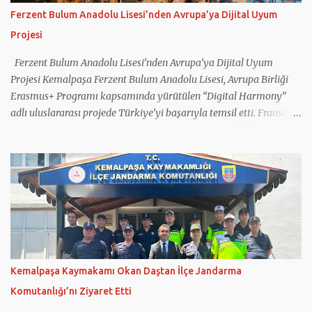
Ferzent Bulum Anadolu Lisesi’nden Avrupa’ya Dijital Uyum
Projesi
Ferzent Bulum Anadolu Lisesi’nden Avrupa’ya Dijital Uyum
Projesi Kemalpaşa Ferzent Bulum Anadolu Lisesi, Avrupa Birliği
Erasmus+ Programı kapsamında yürütülen “Digital Harmony”
adlı uluslararası projede Türkiye’yi başarıyla temsil etti. Fransa
koordinatörlüğünde gerçekleştirilen projeye Türkiye’nin yanı sıra
Yunanistan, İtalya, Romanya ve Kuzey Makedonya’dan eğitim
kurumları katıldı. Projede gençlerin dijital okuryazarlık
becerilerinin geliştirilmesi, sosyal medyanın bilinçli kullanımı,
dijital güvenlik ve ruh sağlığı konularında farkındalık
oluşturulması hedeflendi. Çalışmalar kapsamında öğretmen ve
öğrencilerin kullanımına yönelik eğitim materyalleri
hazırlanırken, sağlıklı teknoloji kullanımını destekleyen Digital
Harmony App adlı mobil uygulama da geliştirildi. Projenin
Kemalpaşa Kaymakamı Okan Daştan İlçe Jandarma
internet sitesinin hazırlanması ve güncel tutulması görevini
Komutanlığı’nı Ziyaret Etti
üstlenen Kemalpaşa Ferzent Bulum Anadolu Lisesi, proje