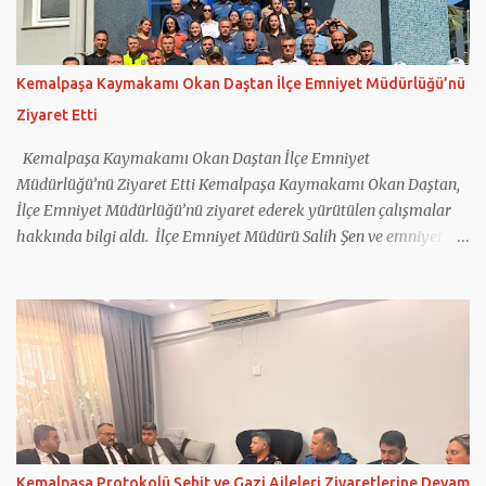
çocuklarla da fotoğraf çektirdi. Hamza Dağ ve Cumhur İttifakı
Kemalpaşa Belediye Başkan Adayı Galip Atar, pazar yerindeki bir
balıkçıda tezgah başına geçti. Renkli görüntülere sahne olan
Kemalpaşa Kaymakamı Okan Daştan İlçe Emniyet Müdürlüğü’nü
anlarda Hamza Dağ ve Galip Atar, müşterilere balık tarttı.
Ziyaret Etti
Kemalpaşa Ziraat Odası Başkanlığı’nı da ziyaret eden Dağ ve
beraberindekiler buradan sonra Erzurum ...
Kemalpaşa Kaymakamı Okan Daştan İlçe Emniyet
Müdürlüğü’nü Ziyaret Etti Kemalpaşa Kaymakamı Okan Daştan,
İlçe Emniyet Müdürlüğü’nü ziyaret ederek yürütülen çalışmalar
hakkında bilgi aldı. İlçe Emniyet Müdürü Salih Şen ve emniyet
personeli tarafından karşılanan Daştan, birimleri inceleyip
faaliyetler hakkında bilgi aldı. Ziyarette emniyet personelleri ile
tek tek tanışan Daştan, polis ekiplerinin çalışma şartlarını yerinde
inceledi. İlçede asayiş, trafik güvenliği, olaylara müdahale
kapasitesi ve yürütülen projelere ilişkin Müdür Şen’den detaylı
bilgi alan Daştan, emniyet personeline özverili çalışmalarından
dolayı teşekkür etti. Kemalpaşa’nın huzur ve güven ortamının
korunmasında emniyet teşkilatının büyük bir rol üstlendiğini
vurgulayan Daştan, devlet kurumları arasındaki iş birliğinin
Kemalpaşa Protokolü Şehit ve Gazi Aileleri Ziyaretlerine Devam