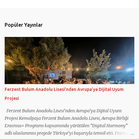
u
m
l
Popüler Yayınlar
a
r
Ferzent Bulum Anadolu Lisesi’nden Avrupa’ya Dijital Uyum
Projesi
Ferzent Bulum Anadolu Lisesi’nden Avrupa’ya Dijital Uyum
Projesi Kemalpaşa Ferzent Bulum Anadolu Lisesi, Avrupa Birliği
Erasmus+ Programı kapsamında yürütülen “Digital Harmony”
adlı uluslararası projede Türkiye’yi başarıyla temsil etti. Fransa