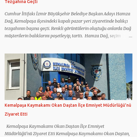
Tezgahına Geçti
personeliyle de bir araya gelen Kaymakam Okan Daştan,
vatandaşların huzur ve güvenliği için gece gündüz fedakârca
Cumhur İttifakı İzmir Büyükşehir Belediye Başkan Adayı Hamza
görev yapan tüm personele teşekkür ederek çalışmalarında
Dağ, Kemalpaşa ilçesindeki kapalı pazar yeri ziyaretinde balıkçı
başarılar diledi.
tezgahının başına geçti. Renkli görüntülerin oluştuğu anlarda Dağ
müşterilerin balıklarını poşetleyip, tarttı. Hamza Dağ, seçim
çalışmaları kapsamında Kemalpaşa’daydı. Dağ, ilçede ilk olarak
geçtiğimiz hafta açılışını gerçekleştirdiği seçim koordinasyon
merkezini ziyaret etti. Daha sonra ilçenin işlek caddelerinde esnafı
ziyaret etti. Esnafla sohbet eden Dağ, onların taleplerini dinledi.
Daha sonra kapalı pazar yerini dolaşan Dağ, esnafa hayırlı ve bol
kazançlar diledi. Vatandaşların taleplerini de not alan Dağ,
çocuklarla da fotoğraf çektirdi. Hamza Dağ ve Cumhur İttifakı
Kemalpaşa Belediye Başkan Adayı Galip Atar, pazar yerindeki bir
balıkçıda tezgah başına geçti. Renkli görüntülere sahne olan
Kemalpaşa Kaymakamı Okan Daştan İlçe Emniyet Müdürlüğü’nü
anlarda Hamza Dağ ve Galip Atar, müşterilere balık tarttı.
Ziyaret Etti
Kemalpaşa Ziraat Odası Başkanlığı’nı da ziyaret eden Dağ ve
beraberindekiler buradan sonra Erzurum ...
Kemalpaşa Kaymakamı Okan Daştan İlçe Emniyet
Müdürlüğü’nü Ziyaret Etti Kemalpaşa Kaymakamı Okan Daştan,