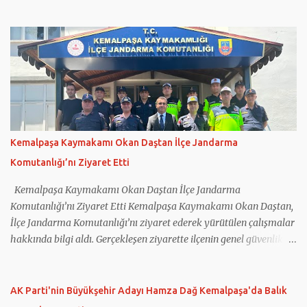
koordinatörlüğünde gerçekleştirilen projeye Türkiye’nin yanı sıra
Yunanistan, İtalya, Romanya ve Kuzey Makedonya’dan eğitim
kurumları katıldı. Projede gençlerin dijital okuryazarlık
becerilerinin geliştirilmesi, sosyal medyanın bilinçli kullanımı,
dijital güvenlik ve ruh sağlığı konularında farkındalık
oluşturulması hedeflendi. Çalışmalar kapsamında öğretmen ve
öğrencilerin kullanımına yönelik eğitim materyalleri
hazırlanırken, sağlıklı teknoloji kullanımını destekleyen Digital
Harmony App adlı mobil uygulama da geliştirildi. Projenin
Kemalpaşa Kaymakamı Okan Daştan İlçe Jandarma
internet sitesinin hazırlanması ve güncel tutulması görevini
Komutanlığı’nı Ziyaret Etti
üstlenen Kemalpaşa Ferzent Bulum Anadolu Lisesi, proje
sonuçlarını ilçede düzenlenen tanıtım toplantısında paylaştı.
Kemalpaşa Kaymakamı Okan Daştan İlçe Jandarma
Okulun projedeki çalışmaları, ö...
Komutanlığı’nı Ziyaret Etti Kemalpaşa Kaymakamı Okan Daştan,
İlçe Jandarma Komutanlığı’nı ziyaret ederek yürütülen çalışmalar
hakkında bilgi aldı. Gerçekleşen ziyarette ilçenin genel güvenlik
durumu, asayiş hizmetleri ve jandarma tarafından yürütülen
çalışmalar ele alındı. Kemalpaşa İlçe Jandarma Komutanı Binbaşı
Mehmet Önder Ortoğlu, İlçe Jandarma Komutanlığı’nın
AK Parti'nin Büyükşehir Adayı Hamza Dağ Kemalpaşa'da Balık
faaliyetleri hakkında Kaymakam Daştan’a bilgi verdi. Jandarma