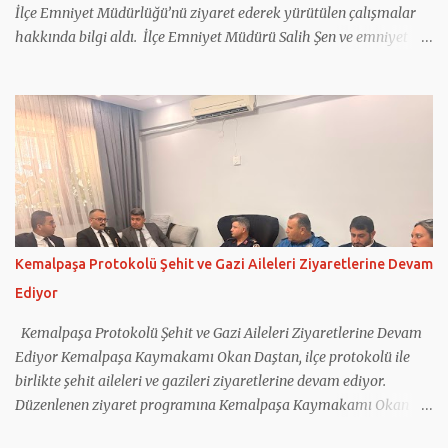
İlçe Emniyet Müdürlüğü’nü ziyaret ederek yürütülen çalışmalar
hakkında bilgi aldı. İlçe Emniyet Müdürü Salih Şen ve emniyet
personeli tarafından karşılanan Daştan, birimleri inceleyip
faaliyetler hakkında bilgi aldı. Ziyarette emniyet personelleri ile
tek tek tanışan Daştan, polis ekiplerinin çalışma şartlarını yerinde
inceledi. İlçede asayiş, trafik güvenliği, olaylara müdahale
kapasitesi ve yürütülen projelere ilişkin Müdür Şen’den detaylı
bilgi alan Daştan, emniyet personeline özverili çalışmalarından
dolayı teşekkür etti. Kemalpaşa’nın huzur ve güven ortamının
korunmasında emniyet teşkilatının büyük bir rol üstlendiğini
vurgulayan Daştan, devlet kurumları arasındaki iş birliğinin
Kemalpaşa Protokolü Şehit ve Gazi Aileleri Ziyaretlerine Devam
önemine dikkat çekti. Emniyet güçlerine çalışmalarında başarılar
Ediyor
dileyen Kaymakam Daştan’ın ziyareti, yapılan değerlendirmelerin
ardından sona erdi.
Kemalpaşa Protokolü Şehit ve Gazi Aileleri Ziyaretlerine Devam
Ediyor Kemalpaşa Kaymakamı Okan Daştan, ilçe protokolü ile
birlikte şehit aileleri ve gazileri ziyaretlerine devam ediyor.
Düzenlenen ziyaret programına Kemalpaşa Kaymakamı Okan
Daştan'ın yanı sıra Cumhuriyet Başsavcısı Bahadır Bilen, İlçe