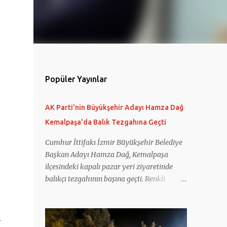
Popüler Yayınlar
AK Parti'nin Büyükşehir Adayı Hamza Dağ
Kemalpaşa'da Balık Tezgahına Geçti
Cumhur İttifakı İzmir Büyükşehir Belediye
Başkan Adayı Hamza Dağ, Kemalpaşa
ilçesindeki kapalı pazar yeri ziyaretinde
balıkçı tezgahının başına geçti. Renkli
görüntülerin oluştuğu anlarda Dağ
müşterilerin balıklarını poşetleyip, tarttı.
Hamza Dağ, seçim çalışmaları kapsamında
i