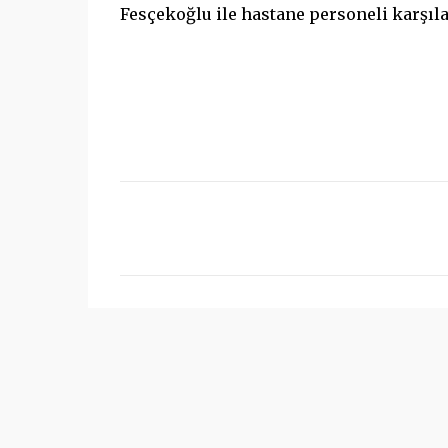
Fesçekoğlu ile hastane personeli karşıla
Y
o
r
u
m
l
a
r