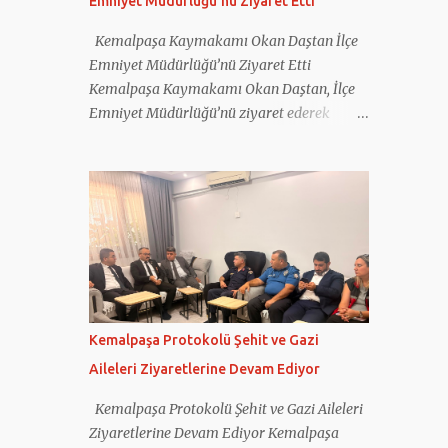
Emniyet Müdürlüğü’nü Ziyaret Etti
güvenliği için gece gündüz fedakârca görev
yapan tüm personele teşekkür ederek
Kemalpaşa Kaymakamı Okan Daştan İlçe
çalışmalarında başarılar diledi.
Emniyet Müdürlüğü’nü Ziyaret Etti
Kemalpaşa Kaymakamı Okan Daştan, İlçe
Emniyet Müdürlüğü’nü ziyaret ederek
yürütülen çalışmalar hakkında bilgi aldı.
İlçe Emniyet Müdürü Salih Şen ve emniyet
personeli tarafından karşılanan Daştan,
birimleri inceleyip faaliyetler hakkında bilgi
aldı. Ziyarette emniyet personelleri ile tek
tek tanışan Daştan, polis ekiplerinin çalışma
şartlarını yerinde inceledi. İlçede asayiş,
trafik güvenliği, olaylara müdahale
kapasitesi ve yürütülen projelere ilişkin
Kemalpaşa Protokolü Şehit ve Gazi
Müdür Şen’den detaylı bilgi alan Daştan,
Aileleri Ziyaretlerine Devam Ediyor
emniyet personeline özverili
çalışmalarından dolayı teşekkür etti.
Kemalpaşa Protokolü Şehit ve Gazi Aileleri
Kemalpaşa’nın huzur ve güven ortamının
Ziyaretlerine Devam Ediyor Kemalpaşa