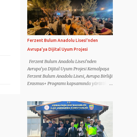
Kemalpaşa’daydı. Dağ, ilçede ilk olarak
geçtiğimiz hafta açılışını gerçekleştirdiği
seçim koordinasyon merkezini ziyaret etti.
Daha sonra ilçenin işlek caddelerinde esnafı
ziyaret etti. Esnafla sohbet eden Dağ,
onların taleplerini dinledi. Daha sonra
Ferzent Bulum Anadolu Lisesi’nden
kapalı pazar yerini dolaşan Dağ, esnafa
Avrupa’ya Dijital Uyum Projesi
hayırlı ve bol kazançlar diledi.
Vatandaşların taleplerini de not alan Dağ,
Ferzent Bulum Anadolu Lisesi’nden
çocuklarla da fotoğraf çektirdi. Hamza Dağ
Avrupa’ya Dijital Uyum Projesi Kemalpaşa
ve Cumhur İttifakı Kemalpaşa Belediye
Ferzent Bulum Anadolu Lisesi, Avrupa Birliği
Başkan Adayı Galip Atar, pazar yerindeki bir
Erasmus+ Programı kapsamında yürütülen
balıkçıda tezgah başına geçti. Renkli
“Digital Harmony” adlı uluslararası projede
görüntülere sahne olan anlarda Hamza Dağ
Türkiye’yi başarıyla temsil etti. Fransa
ve Galip Atar, müşterilere balık tarttı.
koordinatörlüğünde gerçekleştirilen projeye
Kemalpaşa Ziraat Odası Başkanlığı’nı da
Türkiye’nin yanı sıra Yunanistan, İtalya,
ziyaret eden Dağ ve beraberindekiler
Romanya ve Kuzey Makedonya’dan eğitim
buradan sonra Erzurum ...
kurumları katıldı. Projede gençlerin dijital
okuryazarlık becerilerinin geliştirilmesi,