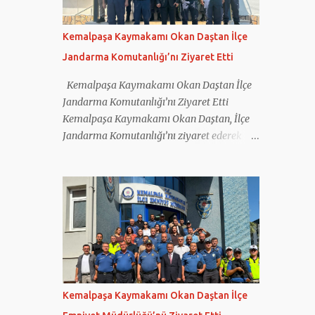
sosyal medyanın bilinçli kullanımı, dijital
güvenlik ve ruh sağlığı konularında
Kemalpaşa Kaymakamı Okan Daştan İlçe
farkındalık oluşturulması hedeflendi.
Jandarma Komutanlığı’nı Ziyaret Etti
Çalışmalar kapsamında öğretmen ve
öğrencilerin kullanımına yönelik eğitim
Kemalpaşa Kaymakamı Okan Daştan İlçe
materyalleri hazırlanırken, sağlıklı
Jandarma Komutanlığı’nı Ziyaret Etti
teknoloji kullanımını destekleyen Digital
Kemalpaşa Kaymakamı Okan Daştan, İlçe
Harmony App adlı mobil uygulama da
Jandarma Komutanlığı’nı ziyaret ederek
geliştirildi. Projenin internet sitesinin
yürütülen çalışmalar hakkında bilgi aldı.
hazırlanması ve güncel tutulması görevini
Gerçekleşen ziyarette ilçenin genel güvenlik
üstlenen Kemalpaşa Ferzent Bulum Anadolu
durumu, asayiş hizmetleri ve jandarma
Lisesi, proje sonuçlarını ilçede düzenlenen
tarafından yürütülen çalışmalar ele alındı.
tanıtım toplantısında paylaştı. Okulun
Kemalpaşa İlçe Jandarma Komutanı Binbaşı
projedeki çalışmaları, ö...
Mehmet Önder Ortoğlu, İlçe Jandarma
Komutanlığı’nın faaliyetleri hakkında
Kaymakam Daştan’a bilgi verdi. Jandarma
personeliyle de bir araya gelen Kaymakam
Kemalpaşa Kaymakamı Okan Daştan İlçe
Okan Daştan, vatandaşların huzur ve