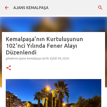
Ana içeriğe atla
AJANS KEMALPAŞA
Kemalpaşa'nın Kurtuluşunun
102'nci Yılında Fener Alayı
Düzenlendi
gönderen
ajans kemalpaşa
tarih:
Eylül 09, 2024