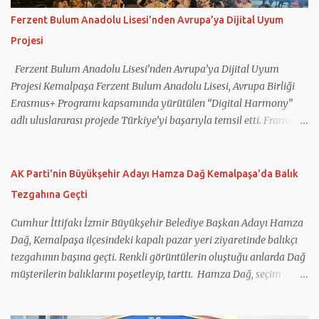
Ferzent Bulum Anadolu Lisesi’nden Avrupa’ya Dijital Uyum
Projesi
Ferzent Bulum Anadolu Lisesi’nden Avrupa’ya Dijital Uyum
Projesi Kemalpaşa Ferzent Bulum Anadolu Lisesi, Avrupa Birliği
Erasmus+ Programı kapsamında yürütülen “Digital Harmony”
adlı uluslararası projede Türkiye’yi başarıyla temsil etti. Fransa
koordinatörlüğünde gerçekleştirilen projeye Türkiye’nin yanı sıra
Yunanistan, İtalya, Romanya ve Kuzey Makedonya’dan eğitim
kurumları katıldı. Projede gençlerin dijital okuryazarlık
AK Parti'nin Büyükşehir Adayı Hamza Dağ Kemalpaşa'da Balık
becerilerinin geliştirilmesi, sosyal medyanın bilinçli kullanımı,
Tezgahına Geçti
dijital güvenlik ve ruh sağlığı konularında farkındalık
oluşturulması hedeflendi. Çalışmalar kapsamında öğretmen ve
Cumhur İttifakı İzmir Büyükşehir Belediye Başkan Adayı Hamza
öğrencilerin kullanımına yönelik eğitim materyalleri
Dağ, Kemalpaşa ilçesindeki kapalı pazar yeri ziyaretinde balıkçı
hazırlanırken, sağlıklı teknoloji kullanımını destekleyen Digital
tezgahının başına geçti. Renkli görüntülerin oluştuğu anlarda Dağ
Harmony App adlı mobil uygulama da geliştirildi. Projenin
müşterilerin balıklarını poşetleyip, tarttı. Hamza Dağ, seçim
internet sitesinin hazırlanması ve güncel tutulması görevini
çalışmaları kapsamında Kemalpaşa’daydı. Dağ, ilçede ilk olarak
üstlenen Kemalpaşa Ferzent Bulum Anadolu Lisesi, proje
geçtiğimiz hafta açılışını gerçekleştirdiği seçim koordinasyon