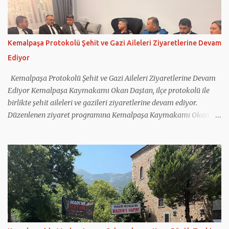
vatandaşların huzur ve güvenliği için gece gündüz fedakârca
görev yapan tüm personele teşekkür ederek çalışmalarında
başarılar diledi.
Kemalpaşa Protokolü Şehit ve Gazi Aileleri Ziyaretlerine Devam
Ediyor
Kemalpaşa Protokolü Şehit ve Gazi Aileleri Ziyaretlerine Devam
Ediyor Kemalpaşa Kaymakamı Okan Daştan, ilçe protokolü ile
birlikte şehit aileleri ve gazileri ziyaretlerine devam ediyor.
Düzenlenen ziyaret programına Kemalpaşa Kaymakamı Okan
Daştan'ın yanı sıra Cumhuriyet Başsavcısı Bahadır Bilen, İlçe
Jandarma Komutanı Mehmet Önder Ortoğlu, İlçe Emniyet Amiri
İlhan Tatar, İlçe Müftüsü Nurullah Birlik ile Sosyal Yardımlaşma
ve Dayanışma Vakfı Müdürü Kadriye Baş katıldı. Kaymakam
Daştan ve beraberindeki heyet; 2019 yılında Hakkâri Çukurca'da
Pençe-2 Harekâtı kapsamında yaralanan kahraman gazimiz
Yakup Küçük ile 16 Haziran 2024 tarihinde Bayındır'da çıkan
yangına müdahale ettikten sonra görev yerine dönerken arazöz
ile geçirdiği kazada şehit olan Ulucak Orman İşletme Şefliği