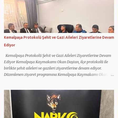
faaliyetleri hakkında Kaymakam Daştan’a bilgi verdi. Jandarma
personeliyle de bir araya gelen Kaymakam Okan Daştan,
vatandaşların huzur ve güvenliği için gece gündüz fedakârca
görev yapan tüm personele teşekkür ederek çalışmalarında
başarılar diledi.
Kemalpaşa Protokolü Şehit ve Gazi Aileleri Ziyaretlerine Devam
Ediyor
Kemalpaşa Protokolü Şehit ve Gazi Aileleri Ziyaretlerine Devam
Ediyor Kemalpaşa Kaymakamı Okan Daştan, ilçe protokolü ile
birlikte şehit aileleri ve gazileri ziyaretlerine devam ediyor.
Düzenlenen ziyaret programına Kemalpaşa Kaymakamı Okan
Daştan'ın yanı sıra Cumhuriyet Başsavcısı Bahadır Bilen, İlçe
Jandarma Komutanı Mehmet Önder Ortoğlu, İlçe Emniyet Amiri
İlhan Tatar, İlçe Müftüsü Nurullah Birlik ile Sosyal Yardımlaşma
ve Dayanışma Vakfı Müdürü Kadriye Baş katıldı. Kaymakam
Daştan ve beraberindeki heyet; 2019 yılında Hakkâri Çukurca'da
Pençe-2 Harekâtı kapsamında yaralanan kahraman gazimiz