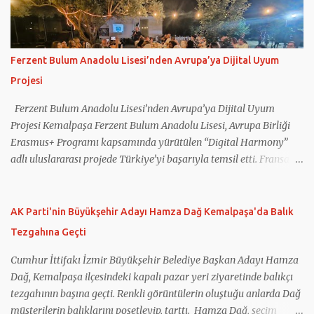
Ferzent Bulum Anadolu Lisesi’nden Avrupa’ya Dijital Uyum
Projesi
Ferzent Bulum Anadolu Lisesi’nden Avrupa’ya Dijital Uyum
Projesi Kemalpaşa Ferzent Bulum Anadolu Lisesi, Avrupa Birliği
Erasmus+ Programı kapsamında yürütülen “Digital Harmony”
adlı uluslararası projede Türkiye’yi başarıyla temsil etti. Fransa
koordinatörlüğünde gerçekleştirilen projeye Türkiye’nin yanı sıra
Yunanistan, İtalya, Romanya ve Kuzey Makedonya’dan eğitim
kurumları katıldı. Projede gençlerin dijital okuryazarlık
AK Parti'nin Büyükşehir Adayı Hamza Dağ Kemalpaşa'da Balık
becerilerinin geliştirilmesi, sosyal medyanın bilinçli kullanımı,
Tezgahına Geçti
dijital güvenlik ve ruh sağlığı konularında farkındalık
oluşturulması hedeflendi. Çalışmalar kapsamında öğretmen ve
Cumhur İttifakı İzmir Büyükşehir Belediye Başkan Adayı Hamza
öğrencilerin kullanımına yönelik eğitim materyalleri
Dağ, Kemalpaşa ilçesindeki kapalı pazar yeri ziyaretinde balıkçı
hazırlanırken, sağlıklı teknoloji kullanımını destekleyen Digital
tezgahının başına geçti. Renkli görüntülerin oluştuğu anlarda Dağ
Harmony App adlı mobil uygulama da geliştirildi. Projenin
müşterilerin balıklarını poşetleyip, tarttı. Hamza Dağ, seçim