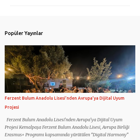
r
u
m
l
Popüler Yayınlar
a
r
Ferzent Bulum Anadolu Lisesi’nden Avrupa’ya Dijital Uyum
Projesi
Ferzent Bulum Anadolu Lisesi’nden Avrupa’ya Dijital Uyum
Projesi Kemalpaşa Ferzent Bulum Anadolu Lisesi, Avrupa Birliği
Erasmus+ Programı kapsamında yürütülen “Digital Harmony”