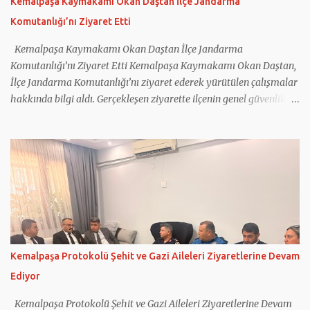
Kemalpaşa Kaymakamı Okan Daştan İlçe Jandarma
anlarda Hamza Dağ ve Galip Atar, müşterilere balık tarttı.
Komutanlığı’nı Ziyaret Etti
Kemalpaşa Ziraat Odası Başkanlığı’nı da ziyaret eden Dağ ve
beraberindekiler buradan sonra Erzurum ...
Kemalpaşa Kaymakamı Okan Daştan İlçe Jandarma
Komutanlığı’nı Ziyaret Etti Kemalpaşa Kaymakamı Okan Daştan,
İlçe Jandarma Komutanlığı’nı ziyaret ederek yürütülen çalışmalar
hakkında bilgi aldı. Gerçekleşen ziyarette ilçenin genel güvenlik
durumu, asayiş hizmetleri ve jandarma tarafından yürütülen
çalışmalar ele alındı. Kemalpaşa İlçe Jandarma Komutanı Binbaşı
Mehmet Önder Ortoğlu, İlçe Jandarma Komutanlığı’nın
faaliyetleri hakkında Kaymakam Daştan’a bilgi verdi. Jandarma
personeliyle de bir araya gelen Kaymakam Okan Daştan,
vatandaşların huzur ve güvenliği için gece gündüz fedakârca
görev yapan tüm personele teşekkür ederek çalışmalarında
başarılar diledi.
Kemalpaşa Protokolü Şehit ve Gazi Aileleri Ziyaretlerine Devam
Ediyor
Kemalpaşa Protokolü Şehit ve Gazi Aileleri Ziyaretlerine Devam