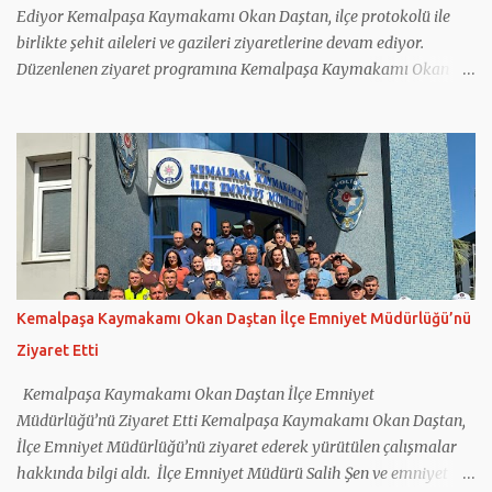
Ediyor Kemalpaşa Kaymakamı Okan Daştan, ilçe protokolü ile
birlikte şehit aileleri ve gazileri ziyaretlerine devam ediyor.
Düzenlenen ziyaret programına Kemalpaşa Kaymakamı Okan
Daştan'ın yanı sıra Cumhuriyet Başsavcısı Bahadır Bilen, İlçe
Jandarma Komutanı Mehmet Önder Ortoğlu, İlçe Emniyet Amiri
İlhan Tatar, İlçe Müftüsü Nurullah Birlik ile Sosyal Yardımlaşma
ve Dayanışma Vakfı Müdürü Kadriye Baş katıldı. Kaymakam
Daştan ve beraberindeki heyet; 2019 yılında Hakkâri Çukurca'da
Pençe-2 Harekâtı kapsamında yaralanan kahraman gazimiz
Yakup Küçük ile 16 Haziran 2024 tarihinde Bayındır'da çıkan
yangına müdahale ettikten sonra görev yerine dönerken arazöz
ile geçirdiği kazada şehit olan Ulucak Orman İşletme Şefliği
Kemalpaşa Kaymakamı Okan Daştan İlçe Emniyet Müdürlüğü’nü
personeli Serkan Topkaya'nın ailesini ziyaret etti. Her fırsatta
Ziyaret Etti
şehit aileleri ve gazilerin yanlarında olduklarını ifade eden
Kaymakam Daştan, şehit ailelerinin Türk milletine bırakılmış en
Kemalpaşa Kaymakamı Okan Daştan İlçe Emniyet
değerli ...
Müdürlüğü’nü Ziyaret Etti Kemalpaşa Kaymakamı Okan Daştan,
İlçe Emniyet Müdürlüğü’nü ziyaret ederek yürütülen çalışmalar
hakkında bilgi aldı. İlçe Emniyet Müdürü Salih Şen ve emniyet