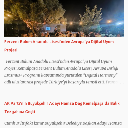
Ferzent Bulum Anadolu Lisesi’nden Avrupa’ya Dijital Uyum
Projesi
Ferzent Bulum Anadolu Lisesi’nden Avrupa’ya Dijital Uyum
Projesi Kemalpaşa Ferzent Bulum Anadolu Lisesi, Avrupa Birliği
Erasmus+ Programı kapsamında yürütülen “Digital Harmony”
adlı uluslararası projede Türkiye’yi başarıyla temsil etti. Fransa
koordinatörlüğünde gerçekleştirilen projeye Türkiye’nin yanı sıra
Yunanistan, İtalya, Romanya ve Kuzey Makedonya’dan eğitim
kurumları katıldı. Projede gençlerin dijital okuryazarlık
AK Parti'nin Büyükşehir Adayı Hamza Dağ Kemalpaşa'da Balık
becerilerinin geliştirilmesi, sosyal medyanın bilinçli kullanımı,
Tezgahına Geçti
dijital güvenlik ve ruh sağlığı konularında farkındalık
oluşturulması hedeflendi. Çalışmalar kapsamında öğretmen ve
Cumhur İttifakı İzmir Büyükşehir Belediye Başkan Adayı Hamza