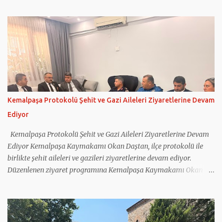
çalışmalar ele alındı. Kemalpaşa İlçe Jandarma Komutanı Binbaşı
Mehmet Önder Ortoğlu, İlçe Jandarma Komutanlığı’nın
faaliyetleri hakkında Kaymakam Daştan’a bilgi verdi. Jandarma
personeliyle de bir araya gelen Kaymakam Okan Daştan,
vatandaşların huzur ve güvenliği için gece gündüz fedakârca
görev yapan tüm personele teşekkür ederek çalışmalarında
başarılar diledi.
Kemalpaşa Protokolü Şehit ve Gazi Aileleri Ziyaretlerine Devam
Ediyor
Kemalpaşa Protokolü Şehit ve Gazi Aileleri Ziyaretlerine Devam
Ediyor Kemalpaşa Kaymakamı Okan Daştan, ilçe protokolü ile
birlikte şehit aileleri ve gazileri ziyaretlerine devam ediyor.
Düzenlenen ziyaret programına Kemalpaşa Kaymakamı Okan
Daştan'ın yanı sıra Cumhuriyet Başsavcısı Bahadır Bilen, İlçe
Jandarma Komutanı Mehmet Önder Ortoğlu, İlçe Emniyet Amiri
İlhan Tatar, İlçe Müftüsü Nurullah Birlik ile Sosyal Yardımlaşma
ve Dayanışma Vakfı Müdürü Kadriye Baş katıldı. Kaymakam