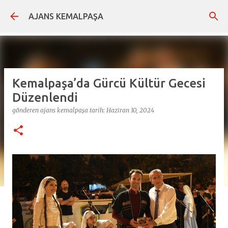
Ana içeriğe atla
AJANS KEMALPAŞA
Kemalpaşa’da Gürcü Kültür Gecesi
Düzenlendi
gönderen
ajans kemalpaşa
tarih:
Haziran 10, 2024