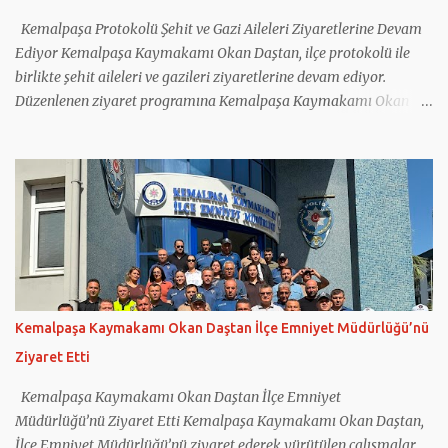
Kemalpaşa Protokolü Şehit ve Gazi Aileleri Ziyaretlerine Devam
Ediyor Kemalpaşa Kaymakamı Okan Daştan, ilçe protokolü ile
birlikte şehit aileleri ve gazileri ziyaretlerine devam ediyor.
Düzenlenen ziyaret programına Kemalpaşa Kaymakamı Okan
Daştan'ın yanı sıra Cumhuriyet Başsavcısı Bahadır Bilen, İlçe
Jandarma Komutanı Mehmet Önder Ortoğlu, İlçe Emniyet Amiri
İlhan Tatar, İlçe Müftüsü Nurullah Birlik ile Sosyal Yardımlaşma
ve Dayanışma Vakfı Müdürü Kadriye Baş katıldı. Kaymakam
Daştan ve beraberindeki heyet; 2019 yılında Hakkâri Çukurca'da
Pençe-2 Harekâtı kapsamında yaralanan kahraman gazimiz
Yakup Küçük ile 16 Haziran 2024 tarihinde Bayındır'da çıkan
yangına müdahale ettikten sonra görev yerine dönerken arazöz
ile geçirdiği kazada şehit olan Ulucak Orman İşletme Şefliği
Kemalpaşa Kaymakamı Okan Daştan İlçe Emniyet Müdürlüğü’nü
personeli Serkan Topkaya'nın ailesini ziyaret etti. Her fırsatta
Ziyaret Etti
şehit aileleri ve gazilerin yanlarında olduklarını ifade eden
Kaymakam Daştan, şehit ailelerinin Türk milletine bırakılmış en
Kemalpaşa Kaymakamı Okan Daştan İlçe Emniyet
değerli ...
Müdürlüğü’nü Ziyaret Etti Kemalpaşa Kaymakamı Okan Daştan,
İlçe Emniyet Müdürlüğü’nü ziyaret ederek yürütülen çalışmalar