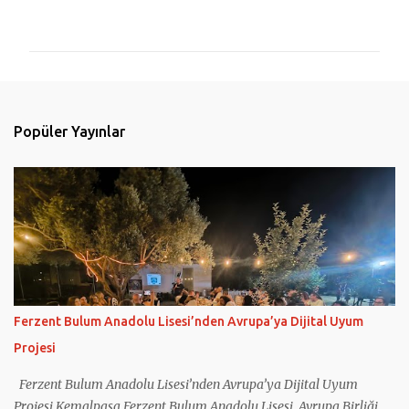
o
r
u
m
l
Popüler Yayınlar
a
r
Ferzent Bulum Anadolu Lisesi’nden Avrupa’ya Dijital Uyum
Projesi
Ferzent Bulum Anadolu Lisesi’nden Avrupa’ya Dijital Uyum
Projesi Kemalpaşa Ferzent Bulum Anadolu Lisesi, Avrupa Birliği