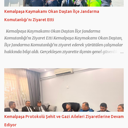
Kemalpaşa Belediye Başkan Adayı Galip Atar, pazar yerindeki bir
balıkçıda tezgah başına geçti. Renkli görüntülere sahne olan
Kemalpaşa Kaymakamı Okan Daştan İlçe Jandarma
anlarda Hamza Dağ ve Galip Atar, müşterilere balık tarttı.
Komutanlığı’nı Ziyaret Etti
Kemalpaşa Ziraat Odası Başkanlığı’nı da ziyaret eden Dağ ve
beraberindekiler buradan sonra Erzurum ...
Kemalpaşa Kaymakamı Okan Daştan İlçe Jandarma
Komutanlığı’nı Ziyaret Etti Kemalpaşa Kaymakamı Okan Daştan,
İlçe Jandarma Komutanlığı’nı ziyaret ederek yürütülen çalışmalar
hakkında bilgi aldı. Gerçekleşen ziyarette ilçenin genel güvenlik
durumu, asayiş hizmetleri ve jandarma tarafından yürütülen
çalışmalar ele alındı. Kemalpaşa İlçe Jandarma Komutanı Binbaşı
Mehmet Önder Ortoğlu, İlçe Jandarma Komutanlığı’nın
faaliyetleri hakkında Kaymakam Daştan’a bilgi verdi. Jandarma
personeliyle de bir araya gelen Kaymakam Okan Daştan,
vatandaşların huzur ve güvenliği için gece gündüz fedakârca
görev yapan tüm personele teşekkür ederek çalışmalarında
başarılar diledi.
Kemalpaşa Protokolü Şehit ve Gazi Aileleri Ziyaretlerine Devam
Ediyor