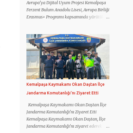
Avrupa’ya Dijital Uyum Projesi Kemalpaşa
Ferzent Bulum Anadolu Lisesi, Avrupa Birliği
Erasmus+ Programı kapsamında yürütülen
“Digital Harmony” adlı uluslararası projede
Türkiye’yi başarıyla temsil etti. Fransa
koordinatörlüğünde gerçekleştirilen projeye
i
Türkiye’nin yanı sıra Yunanistan, İtalya,
Romanya ve Kuzey Makedonya’dan eğitim
kurumları katıldı. Projede gençlerin dijital
okuryazarlık becerilerinin geliştirilmesi,
sosyal medyanın bilinçli kullanımı, dijital
güvenlik ve ruh sağlığı konularında
Kemalpaşa Kaymakamı Okan Daştan İlçe
farkındalık oluşturulması hedeflendi.
Jandarma Komutanlığı’nı Ziyaret Etti
Çalışmalar kapsamında öğretmen ve
öğrencilerin kullanımına yönelik eğitim
Kemalpaşa Kaymakamı Okan Daştan İlçe
materyalleri hazırlanırken, sağlıklı
Jandarma Komutanlığı’nı Ziyaret Etti
teknoloji kullanımını destekleyen Digital
Kemalpaşa Kaymakamı Okan Daştan, İlçe
Harmony App adlı mobil uygulama da
Jandarma Komutanlığı’nı ziyaret ederek
geliştirildi. Projenin internet sitesinin