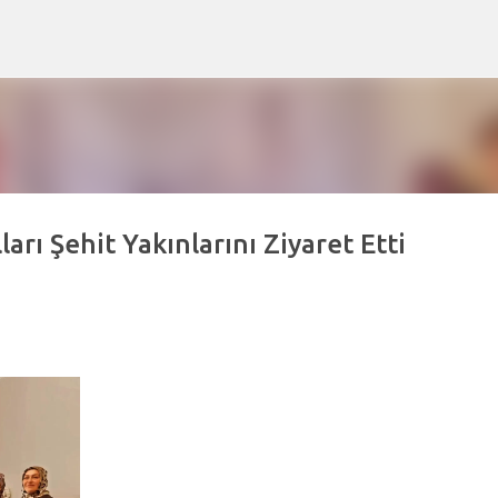
Ana içeriğe atla
arı Şehit Yakınlarını Ziyaret Etti