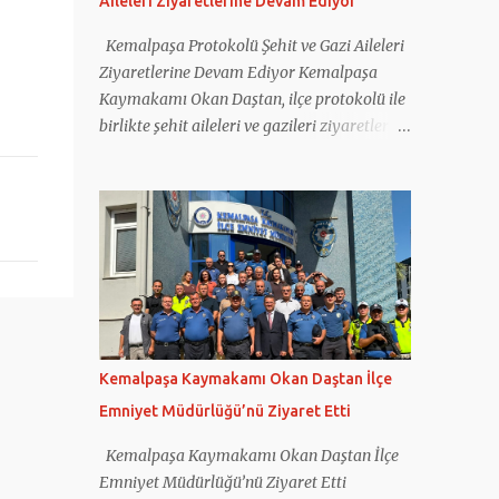
Aileleri Ziyaretlerine Devam Ediyor
hayırlı ve bol kazançlar diledi.
Vatandaşların taleplerini de not alan Dağ,
Kemalpaşa Protokolü Şehit ve Gazi Aileleri
çocuklarla da fotoğraf çektirdi. Hamza Dağ
Ziyaretlerine Devam Ediyor Kemalpaşa
ve Cumhur İttifakı Kemalpaşa Belediye
Kaymakamı Okan Daştan, ilçe protokolü ile
Başkan Adayı Galip Atar, pazar yerindeki bir
birlikte şehit aileleri ve gazileri ziyaretlerine
balıkçıda tezgah başına geçti. Renkli
devam ediyor. Düzenlenen ziyaret
görüntülere sahne olan anlarda Hamza Dağ
programına Kemalpaşa Kaymakamı Okan
ve Galip Atar, müşterilere balık tarttı.
Daştan'ın yanı sıra Cumhuriyet Başsavcısı
Kemalpaşa Ziraat Odası Başkanlığı’nı da
Bahadır Bilen, İlçe Jandarma Komutanı
ziyaret eden Dağ ve beraberindekiler
Mehmet Önder Ortoğlu, İlçe Emniyet Amiri
buradan sonra Erzurum ...
İlhan Tatar, İlçe Müftüsü Nurullah Birlik ile
Sosyal Yardımlaşma ve Dayanışma Vakfı
Müdürü Kadriye Baş katıldı. Kaymakam
Daştan ve beraberindeki heyet; 2019 yılında
Kemalpaşa Kaymakamı Okan Daştan İlçe
Hakkâri Çukurca'da Pençe-2 Harekâtı
Emniyet Müdürlüğü’nü Ziyaret Etti
kapsamında yaralanan kahraman gazimiz
Yakup Küçük ile 16 Haziran 2024 tarihinde
Kemalpaşa Kaymakamı Okan Daştan İlçe
Bayındır'da çıkan yangına müdahale
Emniyet Müdürlüğü’nü Ziyaret Etti