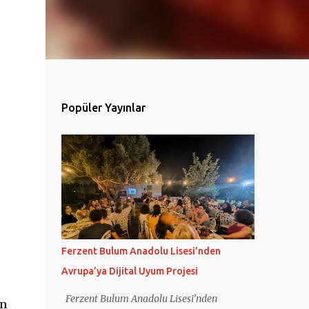
Popüler Yayınlar
Ferzent Bulum Anadolu Lisesi’nden
Avrupa’ya Dijital Uyum Projesi
Ferzent Bulum Anadolu Lisesi’nden
ın