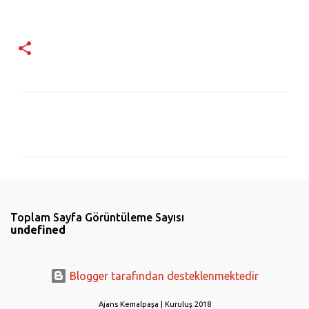
Y
o
r
u
m
l
Toplam Sayfa Görüntüleme Sayısı
a
u
n
d
e
f
i
n
e
d
r
Blogger tarafından desteklenmektedir
Ajans Kemalpaşa | Kuruluş 2018