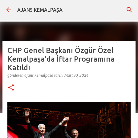
Ana içeriğe atla
AJANS KEMALPAŞA
CHP Genel Başkanı Özgür Özel
Kemalpaşa'da İftar Programına
Katıldı
gönderen
ajans kemalpaşa
tarih:
Mart 30, 2024