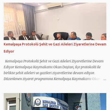
çalışmalar ele alındı. Kemalpaşa İlçe Jandarma Komutanı Binbaşı
Mehmet Önder Ortoğlu, İlçe Jandarma Komutanlığı’nın
faaliyetleri hakkında Kaymakam Daştan’a bilgi verdi. Jandarma
personeliyle de bir araya gelen Kaymakam Okan Daştan,
vatandaşların huzur ve güvenliği için gece gündüz fedakârca
görev yapan tüm personele teşekkür ederek çalışmalarında
başarılar diledi.
Kemalpaşa Protokolü Şehit ve Gazi Aileleri Ziyaretlerine Devam
Ediyor
Kemalpaşa Protokolü Şehit ve Gazi Aileleri Ziyaretlerine Devam
Ediyor Kemalpaşa Kaymakamı Okan Daştan, ilçe protokolü ile
birlikte şehit aileleri ve gazileri ziyaretlerine devam ediyor.
Düzenlenen ziyaret programına Kemalpaşa Kaymakamı Okan
Daştan'ın yanı sıra Cumhuriyet Başsavcısı Bahadır Bilen, İlçe
Jandarma Komutanı Mehmet Önder Ortoğlu, İlçe Emniyet Amiri
İlhan Tatar, İlçe Müftüsü Nurullah Birlik ile Sosyal Yardımlaşma
ve Dayanışma Vakfı Müdürü Kadriye Baş katıldı. Kaymakam
Daştan ve beraberindeki heyet; 2019 yılında Hakkâri Çukurca'da