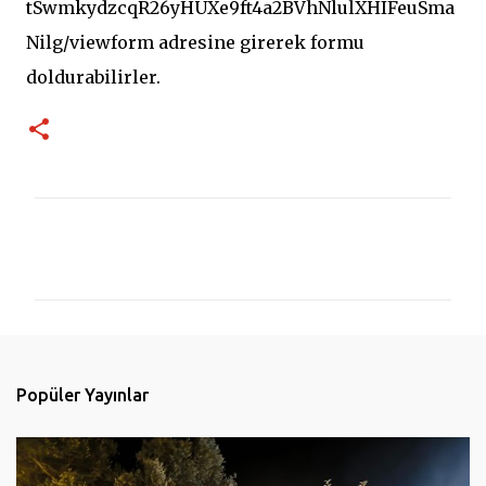
tSwmkydzcqR26yHUXe9ft4a2BVhNlulXHIFeuSma
Nilg/viewform adresine girerek formu
doldurabilirler.
Y
o
r
u
m
l
Popüler Yayınlar
a
r