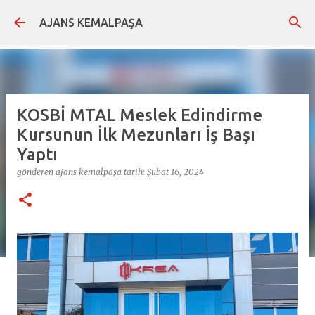
Ana içeriğe atla
AJANS KEMALPAŞA
KOSBİ MTAL Meslek Edindirme
Kursunun İlk Mezunları İş Başı
Yaptı
gönderen
ajans kemalpaşa
tarih:
Şubat 16, 2024