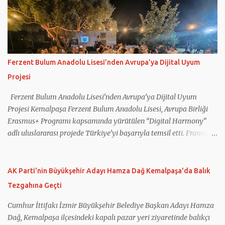
Ferzent Bulum Anadolu Lisesi’nden Avrupa’ya Dijital Uyum
Projesi
Ferzent Bulum Anadolu Lisesi’nden Avrupa’ya Dijital Uyum
Projesi Kemalpaşa Ferzent Bulum Anadolu Lisesi, Avrupa Birliği
Erasmus+ Programı kapsamında yürütülen “Digital Harmony”
adlı uluslararası projede Türkiye’yi başarıyla temsil etti. Fransa
koordinatörlüğünde gerçekleştirilen projeye Türkiye’nin yanı sıra
Yunanistan, İtalya, Romanya ve Kuzey Makedonya’dan eğitim
kurumları katıldı. Projede gençlerin dijital okuryazarlık
AK Parti'nin Büyükşehir Adayı Hamza Dağ Kemalpaşa'da Balık
becerilerinin geliştirilmesi, sosyal medyanın bilinçli kullanımı,
Tezgahına Geçti
dijital güvenlik ve ruh sağlığı konularında farkındalık
oluşturulması hedeflendi. Çalışmalar kapsamında öğretmen ve
Cumhur İttifakı İzmir Büyükşehir Belediye Başkan Adayı Hamza
öğrencilerin kullanımına yönelik eğitim materyalleri
Dağ, Kemalpaşa ilçesindeki kapalı pazar yeri ziyaretinde balıkçı