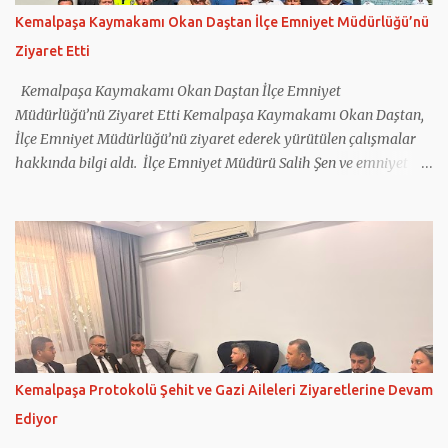
balıkçıda tezgah başına geçti. Renkli görüntülere sahne olan
Kemalpaşa Kaymakamı Okan Daştan İlçe Emniyet Müdürlüğü’nü
anlarda Hamza Dağ ve Galip Atar, müşterilere balık tarttı.
Ziyaret Etti
Kemalpaşa Ziraat Odası Başkanlığı’nı da ziyaret eden Dağ ve
beraberindekiler buradan sonra Erzurum ...
Kemalpaşa Kaymakamı Okan Daştan İlçe Emniyet
Müdürlüğü’nü Ziyaret Etti Kemalpaşa Kaymakamı Okan Daştan,
İlçe Emniyet Müdürlüğü’nü ziyaret ederek yürütülen çalışmalar
hakkında bilgi aldı. İlçe Emniyet Müdürü Salih Şen ve emniyet
personeli tarafından karşılanan Daştan, birimleri inceleyip
faaliyetler hakkında bilgi aldı. Ziyarette emniyet personelleri ile
tek tek tanışan Daştan, polis ekiplerinin çalışma şartlarını yerinde
inceledi. İlçede asayiş, trafik güvenliği, olaylara müdahale
kapasitesi ve yürütülen projelere ilişkin Müdür Şen’den detaylı
bilgi alan Daştan, emniyet personeline özverili çalışmalarından
dolayı teşekkür etti. Kemalpaşa’nın huzur ve güven ortamının
korunmasında emniyet teşkilatının büyük bir rol üstlendiğini
vurgulayan Daştan, devlet kurumları arasındaki iş birliğinin
Kemalpaşa Protokolü Şehit ve Gazi Aileleri Ziyaretlerine Devam
önemine dikkat çekti. Emniyet güçlerine çalışmalarında başarılar
Ediyor
dileyen Kaymakam Daştan’ın ziyareti, yapılan değerlendirmelerin