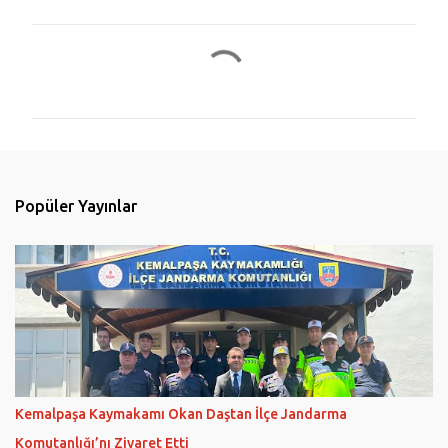
Y
o
r
u
m
l
Popüler Yayınlar
a
r
Kemalpaşa Kaymakamı Okan Daştan İlçe Jandarma
Komutanlığı’nı Ziyaret Etti