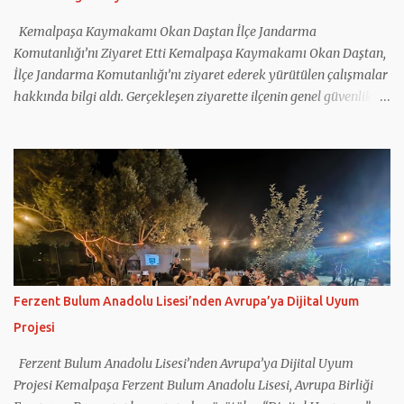
Kemalpaşa Kaymakamı Okan Daştan İlçe Jandarma
Komutanlığı’nı Ziyaret Etti Kemalpaşa Kaymakamı Okan Daştan,
İlçe Jandarma Komutanlığı’nı ziyaret ederek yürütülen çalışmalar
hakkında bilgi aldı. Gerçekleşen ziyarette ilçenin genel güvenlik
durumu, asayiş hizmetleri ve jandarma tarafından yürütülen
çalışmalar ele alındı. Kemalpaşa İlçe Jandarma Komutanı Binbaşı
Mehmet Önder Ortoğlu, İlçe Jandarma Komutanlığı’nın
faaliyetleri hakkında Kaymakam Daştan’a bilgi verdi. Jandarma
personeliyle de bir araya gelen Kaymakam Okan Daştan,
vatandaşların huzur ve güvenliği için gece gündüz fedakârca
görev yapan tüm personele teşekkür ederek çalışmalarında
başarılar diledi.
Ferzent Bulum Anadolu Lisesi’nden Avrupa’ya Dijital Uyum
Projesi
Ferzent Bulum Anadolu Lisesi’nden Avrupa’ya Dijital Uyum
Projesi Kemalpaşa Ferzent Bulum Anadolu Lisesi, Avrupa Birliği